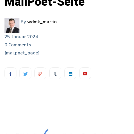
MailPoet-
MailPoet-Seite
Seite
By
wdmk_martin
25. Januar 2024
0 Comments
[mailpoet_page]